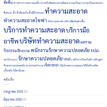
ขัดพื้น
ข่าวสาร
ความยาวของดิ้ว
ความรับผิดชอบทางสังคม
ความเป็นมา
ความเป็นมาของอา
ทำความสะอาด
ชีพรปภ.
ดิ้ว
ดิ้วคืออะไร
ดิ้วมีกี่ประเภท
ทำความสะอาดโซฟา
ทำความเคารพ
บริการฉีดพ่นฆ่าเชื้อ
บริการทำความสะอาด
บริการมือ
บริษัททำความสะอาด
อาชีพ
ผลรวม
พนักงานรักษาความปลอดภัย
รปภ.
กิจกรรม
ฝึกอบรม
รักษาความปลอดภัย
ระเบียบแถว
วิธีใช้ดิ้ว
หลักการป้องกันตัว
หลักสูตร
เช็ดกระจก
รักษาความปลอดภัย
อาวุธประจำกาย
เปิดโรงพยาบาลฉลอง
ใช้ถังดับเพลิง
เบื้องต้น
ไม้ลามิเนต
คลังเก็บ
กรกฎาคม 2025
(2)
มิถุนายน 2025
(1)