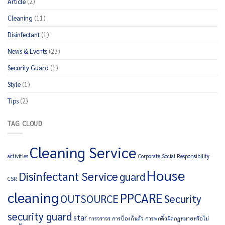
Article
(2)
Cleaning
(11)
Disinfectant
(1)
News & Events
(23)
Security Guard
(1)
Style
(1)
Tips
(2)
TAG CLOUD
Cleaning Service
activities
Corporate Social Responsibility
House
Disinfectant Service
guard
CSR
cleaning
PPCARE
OUTSOURCE
Security
security guard
star
การจราจร
การป้องกันตัว
การพกดิ้วผิดกฏหมายหรือไม่