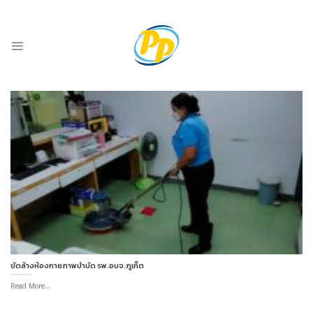
Skip
-
ADD ANYTHING HERE OR JUST REMOVE IT...
to
content
ขัดล้างห้องกายภาพบำบัด รพ.อบจ.ภูเก็ต
Read More...