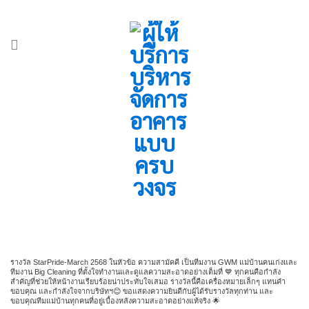
Skip
ADD ANYTHING HERE OR JUST REMOVE IT...
-
to
content
รางวัล StarPride-March 2568 ในหัวข้อ ความสามัคคี เป็นทีมงาน GWM แม่บ้านคนเก่งและ
ทีมงาน Big Cleaning ที่ตั้งใจทำงานและดูแลความสะอาดอย่างเต็มที่ 💙 ทุกคนคือกำลัง
สำคัญที่ช่วยให้หน้างานเรียบร้อยน่าประทับใจเสมอ รางวัลนี้คือเครื่องหมายเล็กๆ แทนคำ
ขอบคุณ และกำลังใจจากบริษัทฯ😊 ขอแสดงความยินดีกับผู้ได้รับรางวัลทุกท่าน และ
ขอบคุณทีมแม่บ้านทุกคนที่อยู่เบื้องหลังความสะอาดอย่างแท้จริง 🌟