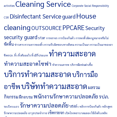
Cleaning Service
activities
Corporate Social Responsibility
House
Disinfectant Service
guard
CSR
cleaning
PPCARE
OUTSOURCE
Security
security guard
star
การจราจร
การป้องกันตัว
การพกดิ้วผิดกฏหมายหรือไม่
ขัดพื้น
ข่าวสาร
ความยาวของดิ้ว
ความรับผิดชอบทางสังคม
ความเป็นมา
ความเป็นมาของอา
ทำความสะอาด
ชีพรปภ.
ดิ้ว
ดิ้วคืออะไร
ดิ้วมีกี่ประเภท
ทำความสะอาดโซฟา
ทำความเคารพ
บริการฉีดพ่นฆ่าเชื้อ
บริการทำความสะอาด
บริการมือ
บริษัททำความสะอาด
อาชีพ
ผลรวม
พนักงานรักษาความปลอดภัย
รปภ.
กิจกรรม
ฝึกอบรม
รักษาความปลอดภัย
ระเบียบแถว
วิธีใช้ดิ้ว
หลักการป้องกันตัว
หลักสูตร
เช็ดกระจก
รักษาความปลอดภัย
อาวุธประจำกาย
เปิดโรงพยาบาลฉลอง
ใช้ถังดับเพลิง