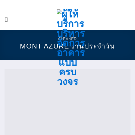
Skip
-
ADD ANYTHING HERE OR JUST REMOVE IT...
to
content
CLEANER
MONT AZURE งานประจำวัน