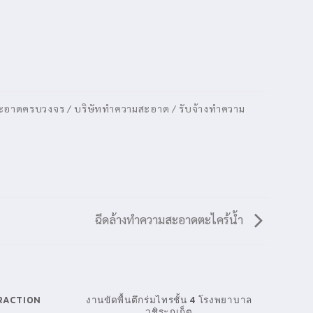
มสะอาดครบวงจร / บริษัททำความสะอาด / รับจ้างทำความ
ฉีดล้างทำความสะอาดตะไคร้น้ำ
TRACTION
งานขัดพื้นตึกร่มไทรชั้น 4 โรงพยาบาล
วชิระภูเก็ต