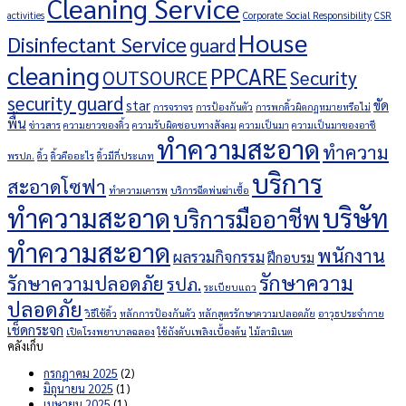
Cleaning Service
activities
Corporate Social Responsibility
CSR
House
Disinfectant Service
guard
cleaning
PPCARE
OUTSOURCE
Security
security guard
star
ขัด
การจราจร
การป้องกันตัว
การพกดิ้วผิดกฏหมายหรือไม่
พื้น
ข่าวสาร
ความยาวของดิ้ว
ความรับผิดชอบทางสังคม
ความเป็นมา
ความเป็นมาของอาชี
ทำความสะอาด
ทำความ
พรปภ.
ดิ้ว
ดิ้วคืออะไร
ดิ้วมีกี่ประเภท
บริการ
สะอาดโซฟา
ทำความเคารพ
บริการฉีดพ่นฆ่าเชื้อ
ทำความสะอาด
บริษัท
บริการมืออาชีพ
ทำความสะอาด
พนักงาน
ผลรวมกิจกรรม
ฝึกอบรม
รักษาความ
รักษาความปลอดภัย
รปภ.
ระเบียบแถว
ปลอดภัย
วิธีใช้ดิ้ว
หลักการป้องกันตัว
หลักสูตรรักษาความปลอดภัย
อาวุธประจำกาย
เช็ดกระจก
เปิดโรงพยาบาลฉลอง
ใช้ถังดับเพลิงเบื้องต้น
ไม้ลามิเนต
คลังเก็บ
กรกฎาคม 2025
(2)
มิถุนายน 2025
(1)
เมษายน 2025
(1)