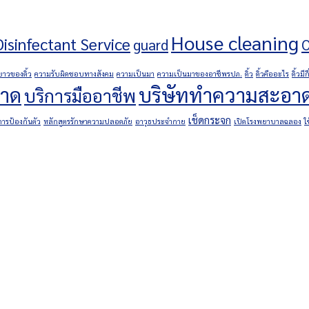
House cleaning
Disinfectant Service
guard
าวของดิ้ว
ความรับผิดชอบทางสังคม
ความเป็นมา
ความเป็นมาของอาชีพรปภ.
ดิ้ว
ดิ้วคืออะไร
ดิ้วม
อาด
บริษัททำความสะอา
บริการมืออาชีพ
เช็ดกระจก
ารป้องกันตัว
หลักสูตรรักษาความปลอดภัย
อาวุธประจำกาย
เปิดโรงพยาบาลฉลอง
ใ