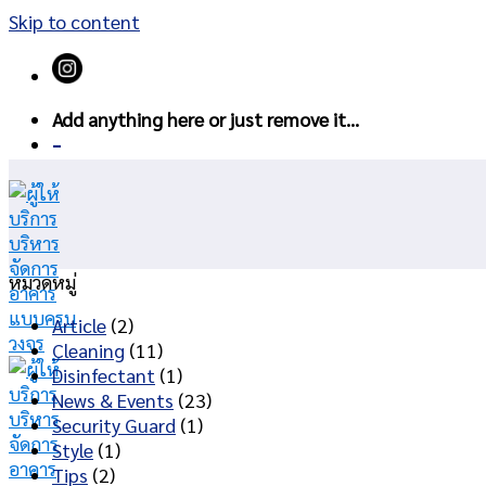
Skip to content
Add anything here or just remove it...
-
หมวดหมู่
Article
(2)
Cleaning
(11)
Disinfectant
(1)
News & Events
(23)
Security Guard
(1)
Style
(1)
Tips
(2)