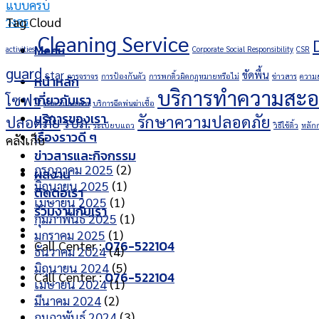
Tag Cloud
Cleaning Service
Menu
activities
Corporate Social Responsibility
CSR
guard
star
ขัดพื้น
การจราจร
การป้องกันตัว
การพกดิ้วผิดกฏหมายหรือไม่
ข่าวสาร
ความย
หน้าหลัก
บริการทำความสะ
โซฟา
เกี่ยวกับเรา
ทำความเคารพ
บริการฉีดพ่นฆ่าเชื้อ
บริการของเรา
รักษาความปลอดภัย
ปลอดภัย
รปภ.
ระเบียบแถว
วิธีใช้ดิ้ว
หลักก
เรื่องราวดี ๆ
คลังเก็บ
ข่าวสารและกิจกรรม
กรกฎาคม 2025
(2)
ผลงาน
มิถุนายน 2025
(1)
ติดต่อเรา
เมษายน 2025
(1)
ร่วมงานกับเรา
กุมภาพันธ์ 2025
(1)
มกราคม 2025
(1)
Call Center :
076-522104
ธันวาคม 2024
(4)
มิถุนายน 2024
(5)
Call Center :
076-522104
เมษายน 2024
(1)
มีนาคม 2024
(2)
กุมภาพันธ์ 2024
(3)