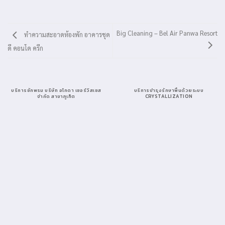
Big Cleaning – Bel Air Panwa Resort
ทำความสะอาดห้องพัก อาคารชุด
ดี คอนโด ครีก
บริการซักพรม บริษัท อโกดา เซอร์วิสเซส
บริการบำรุงรักษาพื้นด้วยระบบ
จำกัด สาขาภูเก็ต
CRYSTALLIZATION