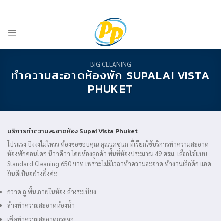
Skip
-
ADD ANYTHING HERE OR JUST REMOVE IT...
to
content
BIG CLEANING
ทำความสะอาดห้องพัก SUPALAI VISTA
PHUKET
บริการทำความสะอาดห้อง Supai Vista Phuket
โปรแรง ปังงงไม่ไหวว ต้องขอขอบคุณ คุณนภชนก ที่เรียกใช้บริการทำความสะอาด
ห้องพักคอนโดฯ น๊าาค๊าา โดยห้องลูกค้า พื้นที่ห้องประมาณ 49 ตรม. เลือกใช้แบบ
Standard Cleaning 650 บาท เพราะไม่มีเวลาทำความสะอาด ทำงานเลิกดึก แอด
ยินดีเป็นอย่างยิ่งค่ะ
กวาด ถู พื้น ภายในห้อง ล้างระเบียง
ล้างทำความสะอาดห้องน้ำ
เช็ดทำความสะอาดกระจก