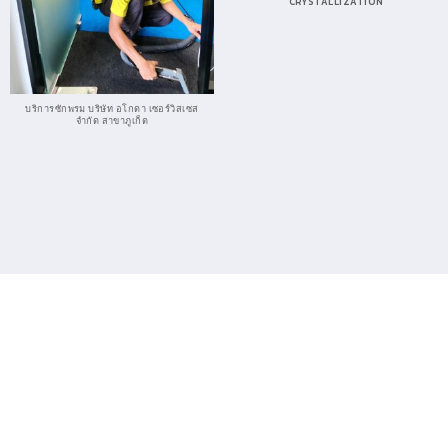
CRYSTALLIZATION
บริการซักพรม บริษัท อโกดา เซอร์วิสเซส
จำกัด สาขาภูเก็ต