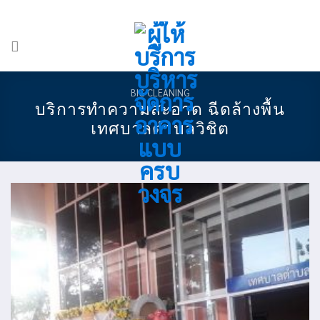
Skip
ADD ANYTHING HERE OR JUST REMOVE IT...
-
to
content
BIG CLEANING
บริการทำความสะอาด ฉีดล้างพื้น
เทศบาลตำบลวิชิต