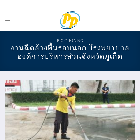
Skip
ADD ANYTHING HERE OR JUST REMOVE IT...
-
to
content
BIG CLEANING
งานฉีดล้างพื้นรอบนอก โรงพยาบาล
องค์การบริหารส่วนจังหวัดภูเก็ต