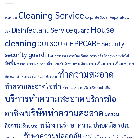
Cleaning Service
activities
Corporate Social Responsibility
House
Disinfectant Service
guard
CSR
cleaning
PPCARE
OUTSOURCE
Security
security guard
star
การจราจร
การป้องกันตัว
การพกดิ้วผิดกฏหมายหรือไม่
ขัดพื้น
ข่าวสาร
ความยาวของดิ้ว
ความรับผิดชอบทางสังคม
ความเป็นมา
ความเป็นมาของอา
ทำความสะอาด
ชีพรปภ.
ดิ้ว
ดิ้วคืออะไร
ดิ้วมีกี่ประเภท
ทำความสะอาดโซฟา
ทำความเคารพ
บริการฉีดพ่นฆ่าเชื้อ
บริการทำความสะอาด
บริการมือ
บริษัททำความสะอาด
อาชีพ
ผลรวม
พนักงานรักษาความปลอดภัย
รปภ.
กิจกรรม
ฝึกอบรม
รักษาความปลอดภัย
ระเบียบแถว
วิธีใช้ดิ้ว
หลักการป้องกันตัว
หลักสูตร