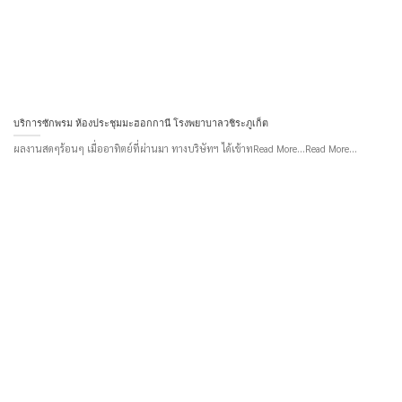
บริการซักพรม ห้องประชุมมะฮอกกานี โรงพยาบาลวชิระภูเก็ต
ผลงานสดๆร้อนๆ เมื่ออาทิตย์ที่ผ่านมา ทางบริษัทฯ ได้เข้าทRead More...Read More...