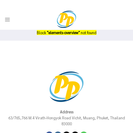
Skip
-
ADD ANYTHING HERE OR JUST REMOVE IT...
to
content
Block
"elements-overview"
not found
Address
63/765,766 M.4 Virath-Hongyok Road Vichit, Muang, Phuket, Thailand
83000